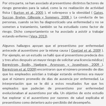
Por otra parte, se han asociado al presentismo distintos factores de
riesgo generales para la salud, como la no realización de actividad
física (
Burton et al., 2005
), el sobrepeso y la obesidad (
Gates,
Succop, Brehm, Gillespie y Sommers, 2008
). La conducta de las
personas, cuando se les ha diagnosticado una enfermedad y no se
someten a tratamiento, también se ha estudiado como factor de
riesgo. Dicho comportamiento se ha asociado a asistir a trabajar
estando enfermo (
Vera, 2013
).
Algunos hallazgos apoyan que el presentismo por enfermedad
antecede al ausentismo por la misma causa (
Goetzel et al., 2009
).
Por ejemplo, en un estudio se halló que el presentismo predecía dos
y tres años después un mayor riesgo de solicitar una licencia médica (
Bergstrom, Bodin, Hagberg, Aronsson y Josephson, 2009
).
Bergstrom et al. (2009)
encontraron que el número promedio de días
que los empleados asistían a trabajar estando enfermos era mayor
que el número promedio de días de ausencia por enfermedad. La
interpretación que se le dió a estos resultados fue que los
empleados que padecían de presentismo por enfermedad
evolucionaban al ausentismo por ella. Un objetivo de este estudio
fue explorar si el ausentismo por razones de salud explicaba el
presentismo como deterioro auto-percibido del desempeño.