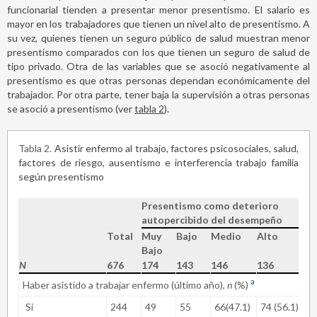
funcionarial tienden a presentar menor presentismo. El salario es
mayor en los trabajadores que tienen un nivel alto de presentismo. A
su vez, quienes tienen un seguro público de salud muestran menor
presentismo comparados con los que tienen un seguro de salud de
tipo privado. Otra de las variables que se asoció negativamente al
presentismo es que otras personas dependan económicamente del
trabajador. Por otra parte, tener baja la supervisión a otras personas
se asoció a presentismo (ver
tabla 2
).
Tabla 2
Asistir enfermo al trabajo, factores psicosociales, salud,
factores de riesgo, ausentismo e interferencia trabajo familia
según presentismo
Presentismo como deterioro
autopercibido del desempeño
Total
Muy
Bajo
Medio
Alto
Va
Bajo
p
N
676
174
143
146
136
a
Haber asistido a trabajar enfermo (último año),
n
(%)
Si
244
49
55
66(47.1)
74 (56.1)
.