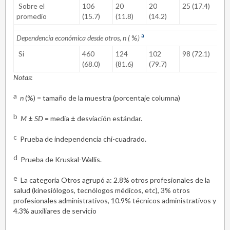
Sobre el
106
20
20
25 (17.4)
31 
promedio
(15.7)
(11.8)
(14.2)
a
Dependencia económica desde otros, n (
%
)
Si
460
124
102
98 (72.1)
88 
(68.0)
(81.6)
(79.7)
Notas
:
a
n
(%) = tamaño de la muestra (porcentaje columna)
b
M
±
SD
= media ± desviación estándar.
c
Prueba de independencia chi-cuadrado.
d
Prueba de Kruskal-Wallis.
e
La categoría Otros agrupó a: 2.8% otros profesionales de la
salud (kinesiólogos, tecnólogos médicos, etc), 3% otros
profesionales administrativos, 10.9% técnicos administrativos y
4.3% auxiliares de servicio