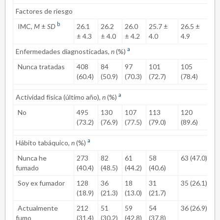
Factores de riesgo
b
IMC,
M
±
SD
26.1
26.2
26.0
25.7 ±
26.5 ±
.
± 4.3
± 4.0
± 4.2
4.0
4.9
a
Enfermedades diagnosticadas,
n
(%)
Nunca tratadas
408
84
97
101
105
.
c
(60.4)
(50.9)
(70.3)
(72.7)
(78.4)
a
Actividad física (último año),
n
(%)
No
495
130
107
113
120
.
c
(73.2)
(76.9)
(77.5)
(79.0)
(89.6)
a
Hábito tabáquico,
n
(%)
Nunca he
273
82
61
58
63 (47.0)
.
c
fumado
(40.4)
(48.5)
(44.2)
(40.6)
Soy ex fumador
128
36
18
31
35 (26.1)
(18.9)
(21.3)
(13.0)
(21.7)
Actualmente
212
51
59
54
36 (26.9)
fumo
(31.4)
(30.2)
(42.8)
(37.8)