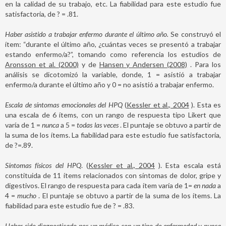
en la calidad de su trabajo, etc. La fiabilidad para este estudio fue
satisfactoria, de ? = .81.
Haber asistido a trabajar enfermo durante el último año.
Se construyó el
ítem: “durante el último año, ¿cuántas veces se presentó a trabajar
estando enfermo/a?”, tomando como referencia los estudios de
Aronsson et al. (2000)
y de
Hansen y Andersen (2008)
. Para los
análisis se dicotomizó la variable, donde, 1 = asistió a trabajar
enfermo/a durante el último año y 0 = no asistió a trabajar enfermo.
Escala de síntomas emocionales del HPQ
(
Kessler et al., 2004
). Esta es
una escala de 6 ítems, con un rango de respuesta tipo Likert que
varía de 1 =
nunca
a 5 =
todas las veces
. El puntaje se obtuvo a partir de
la suma de los ítems. La fiabilidad para este estudio fue satisfactoria,
de ?=.89.
Síntomas físicos del HPQ
. (
Kessler et al., 2004
). Esta escala está
constituida de 11 ítems relacionados con síntomas de dolor, gripe y
digestivos. El rango de respuesta para cada ítem varía de 1=
en nada
a
4 =
mucho
. El puntaje se obtuvo a partir de la suma de los ítems. La
fiabilidad para este estudio fue de ? = .83.
Haber sido diagnosticado por un médico con un tipo de enfermedad y nunca