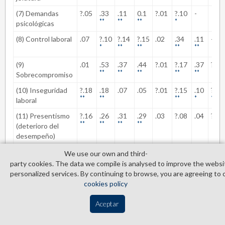
(7) Demandas
?.05
.33
.11
0.1
?.01
?.10
-
**
**
**
*
psicológicas
(8) Control laboral
.07
?.10
?.14
?.15
.02
.34
.11
-
*
**
**
**
**
(9)
.01
.53
.37
.44
?.01
?.17
.37
?.05
**
**
**
**
**
Sobrecompromiso
(10) Inseguridad
?.18
.18
.07
.05
?.01
?.15
.10
?.17
**
**
**
*
**
laboral
(11) Presentismo
?.16
.26
.31
.29
.03
?.08
.04
?.02
**
**
**
**
(deterioro del
desempeño)
*
p
< .05.
We use our own and third­
party cookies. The data we compile is analysed to improve the websi
**
p
< .01.
personalized services. By continuing to browse, you are agreeing to 
cookies policy
En la
tabla 4
se presentan los resultados de los análisis de regresión
Aceptar
lineal simple. Para cada una de las variables explicativas del
presentismo se identifican los modelos no ajustados (modelos 0) y