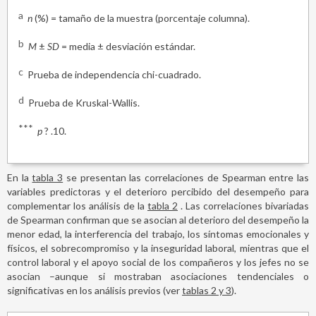
a
n
(%) = tamaño de la muestra (porcentaje columna).
b
M
±
SD
= media ± desviación estándar.
c
Prueba de independencia chi-cuadrado.
d
Prueba de Kruskal-Wallis.
***
p
? .10.
En la
tabla 3
se presentan las correlaciones de Spearman entre las
variables predictoras y el deterioro percibido del desempeño para
complementar los análisis de la
tabla 2
. Las correlaciones bivariadas
de Spearman confirman que se asocian al deterioro del desempeño la
menor edad, la interferencia del trabajo, los síntomas emocionales y
físicos, el sobrecompromiso y la inseguridad laboral, mientras que el
control laboral y el apoyo social de los compañeros y los jefes no se
asocian –aunque si mostraban asociaciones tendenciales o
significativas en los análisis previos (ver
tablas 2 y 3
).