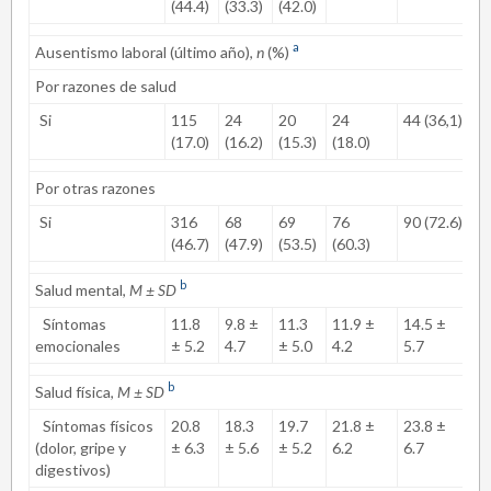
c
(44.4)
(33.3)
(42.0)
a
Ausentismo laboral (último año),
n
(%)
Por razones de salud
Si
115
24
20
24
44 (36,1)
.
c
(17.0)
(16.2)
(15.3)
(18.0)
Por otras razones
Si
316
68
69
76
90 (72.6)
.
c
(46.7)
(47.9)
(53.5)
(60.3)
b
Salud mental,
M ± SD
Síntomas
11.8
9.8 ±
11.3
11.9 ±
14.5 ±
.
d
emocionales
± 5.2
4.7
± 5.0
4.2
5.7
b
Salud física,
M ± SD
Síntomas físicos
20.8
18.3
19.7
21.8 ±
23.8 ±
<
(dolor, gripe y
± 6.3
± 5.6
± 5.2
6.2
6.7
.
d
digestivos)