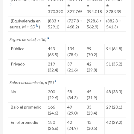
b
±
±
±
±
35
370.390
327.765
394.018
378.939
(Equivalencia en
(883 ±
(727.8 ±
(928.6 ±
(882.3 ±
(10
b
euros,
M
±
SD
)
529.1)
468.2)
562.9)
541.3)
50
a
Seguro de salud, n (
%
)
Público
443
134
99
94 (64.8)
81 
(65.5)
(78.4)
(70.2)
Privado
219
37
42
51 (35.2)
52 
(32.4)
(21.6)
(29.8)
a
Sobrendeudamiento, n (
%
)
No
200
58
45
48 (33.3)
36 
(29.6)
(34.3)
(31.9)
Bajo el promedio
166
49
33
29 (20.1)
33 
(24.6)
(29.0)
(23.4)
En el promedio
180
42
43
42 (29.2)
35 
(26.6)
(24.9)
(30.5)