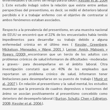
enfermedades y factores de riesgo para la salud (
Kessler et al., 2004
). Este estudio indagó sobre la relación que existe entre ambas
perspectivas del presentismo, es decir, se midió el deterioro laboral
percibido e ir a trabajar enfermo con el objetivo de contrastar si
ambos fenómenos estaban asociados.
Respecto a la prevalencia del presentismo, en una muestra nacional
de EEUU se encontró que el 22% de los encuestados había tenido
impedimentos para desarrollar su trabajo debido a alguna
enfermedad crónica en el último mes (
Kessler, Greenberg,
Mickelson, Meneades y Wang, 2001
).
Lerner, Amick, Malspeis y
Rogers (2000)
encontraron que un tercio de los adultos con
problemas crónicos de salud informaron de dificultades –moderadas
a graves– para desempeñarse en el ámbito laboral. Otra
investigación constató que un 40% de los empleados que
reportaron un problema crónico de salud, informaron tener
limitaciones para desempeñarse en su puesto de trabajo (
Munir et
al., 2007
). En relación al presentismo y la salud mental, los estudios
muestran que la presencia de cuadros depresivos o trastornos del
ánimo se asocian positivamente al presentismo concebido como
deterioro del desempeño laboral (
Burton, Schultz, Chen y Edington,
2008; Kessler et al., 2006
).