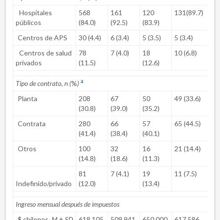
Hospitales
568
161
120
131(89.7)
106
públicos
(84.0)
(92.5)
(83.9)
Centros de APS
30 (4.4)
6 (3.4)
5 (3.5)
5 (3.4)
8 (
Centros de salud
78
7 (4.0)
18
10 (6.8)
22 
privados
(11.5)
(12.6)
a
Tipo de contrato, n (
%
)
Planta
208
67
50
49 (33.6)
28 
(30.8)
(39.0)
(35.2)
Contrata
280
66
57
65 (44.5)
62 
(41.4)
(38.4)
(40.1)
Otros
100
32
16
21 (14.4)
21 
(14.8)
(18.6)
(11.3)
81
7 (4.1)
19
11 (7.5)
24 
Indefinido/privado
(12.0)
(13.4)
Ingreso mensual después de impuestos
$ chilenos,
M
±
SD
618.105
509.941
650.000
617.586
72