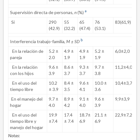
a
Supervisión directa de personas,
n
(%)
Si
290
55
65
76
83(61,9)
.
c
(42.9)
(32.2)
(47.4)
(53.1)
b
Interferencia trabajo-familia,
M ± SD
En la relación de
5.2 ±
4.9 ±
4.9 ±
5.2 ±
6,0±2,0
.
d
pareja
2.0
1.9
1.9
1.9
En la relación
9.6 ±
8.6 ±
9.3 ±
9.7 ±
11,2±4,0
.
d
con los hijos
3.9
3.7
3.7
3.8
En el uso del
10.2
8.4 ±
9.6 ±
10.0 ±
10,4±3,7
.
d
tiempo libre
± 3.9
3.5
4.1
3.6
En el manejo del
9.7 ±
8.9 ±
9.1 ±
9.6 ±
9,9±3,9
.
d
hogar
4.0
4.2
4.0
3.9
En el uso del
19.9
17.4
18.7±
21.1 ±
22,9±7,2
.
d
tiempo libre y
±7.4
± 7.4
6.9
6.9
manejo del hogar
Notas
: