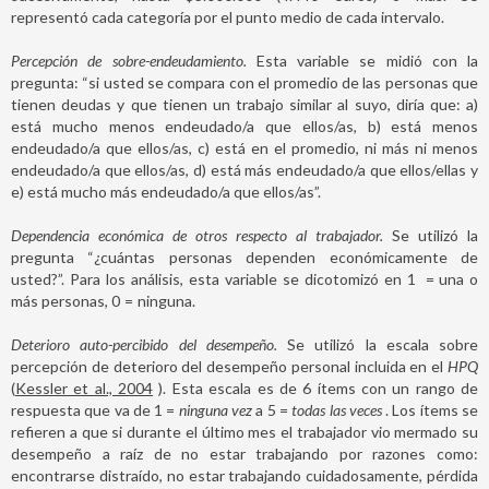
representó cada categoría por el punto medio de cada intervalo.
Percepción de sobre-endeudamiento.
Esta variable se midió con la
pregunta: “si usted se compara con el promedio de las personas que
tienen deudas y que tienen un trabajo similar al suyo, diría que: a)
está mucho menos endeudado/a que ellos/as, b) está menos
endeudado/a que ellos/as, c) está en el promedio, ni más ni menos
endeudado/a que ellos/as, d) está más endeudado/a que ellos/ellas y
e) está mucho más endeudado/a que ellos/as”.
Dependencia económica de otros respecto al trabajador.
Se utilizó la
pregunta “¿cuántas personas dependen económicamente de
usted?”. Para los análisis, esta variable se dicotomizó en 1
=
una o
más personas, 0
=
ninguna.
Deterioro auto-percibido del desempeño.
Se utilizó la escala sobre
percepción de deterioro del desempeño personal incluida en el
HPQ
(
Kessler et al., 2004
). Esta escala es de 6 ítems con un rango de
respuesta que va de 1 =
ninguna vez
a 5 =
todas las veces
. Los ítems se
refieren a que si durante el último mes el trabajador vio mermado su
desempeño a raíz de no estar trabajando por razones como:
encontrarse distraído, no estar trabajando cuidadosamente, pérdida