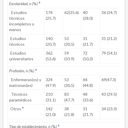
a
Escolaridad, n (
%
)
Estudios
174
62(35.6)
40
36 (24.7)
25 
técnicos
(25.7)
(28.0)
incompletos o
menos
Estudios
140
53
31
31 (21.2)
19 
técnicos
(20.7)
(30,5)
(21.7)
Estudios
362
59
72
79 (54.1)
92 
universitarios
(53.6)
(33.9)
(50,3)
a
Profesión, n (
%
)
Enfermeras(os) y
324
53
64
69(47.3)
78 
matronas(es)
(47.9)
(30,5)
(44.8)
Técnicos
210
83
48
43 (29.5)
25 
paramédicos
(31.1)
(47.7)
(33.6)
e
Otros
142
38
31
34 (23.3)
33 
(21.0)
(21.8)
(21.7)
a
Tipo de establecimiento, n (
%
)