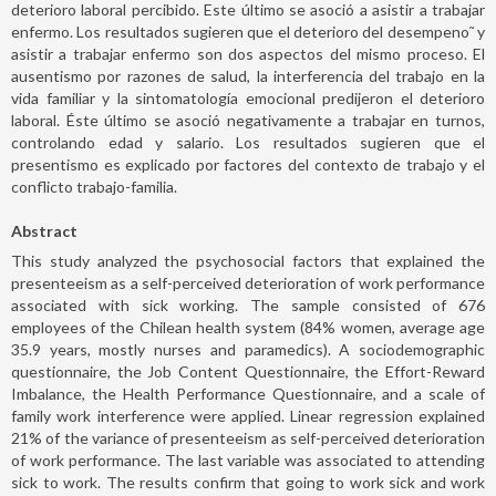
deterioro laboral percibido. Este último se asoció a asistir a trabajar
enfermo. Los resultados sugieren que el deterioro del desempeno˜ y
asistir a trabajar enfermo son dos aspectos del mismo proceso. El
ausentismo por razones de salud, la interferencia del trabajo en la
vida familiar y la sintomatología emocional predijeron el deterioro
laboral. Éste último se asoció negativamente a trabajar en turnos,
controlando edad y salario. Los resultados sugieren que el
presentismo es explicado por factores del contexto de trabajo y el
conflicto trabajo-familia.
Abstract
This study analyzed the psychosocial factors that explained the
presenteeism as a self-perceived deterioration of work performance
associated with sick working. The sample consisted of 676
employees of the Chilean health system (84% women, average age
35.9 years, mostly nurses and paramedics). A sociodemographic
questionnaire, the Job Content Questionnaire, the Effort-Reward
Imbalance, the Health Performance Questionnaire, and a scale of
family work interference were applied. Linear regression explained
21% of the variance of presenteeism as self-perceived deterioration
of work performance. The last variable was associated to attending
sick to work. The results confirm that going to work sick and work