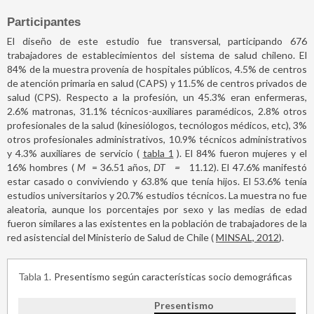
Participantes
El diseño de este estudio fue transversal, participando 676
trabajadores de establecimientos del sistema de salud chileno. El
84% de la muestra provenía de hospitales públicos, 4.5% de centros
de atención primaria en salud (CAPS) y 11.5% de centros privados de
salud (CPS). Respecto a la profesión, un 45.3% eran enfermeras,
2.6% matronas, 31.1% técnicos-auxiliares paramédicos, 2.8% otros
profesionales de la salud (kinesiólogos, tecnólogos médicos, etc), 3%
otros profesionales administrativos, 10.9% técnicos administrativos
y 4.3% auxiliares de servicio (
tabla 1
). El 84% fueron mujeres y el
16% hombres (
M
=
36.51 años,
DT
=
11.12). El 47.6% manifestó
estar casado o conviviendo y 63.8% que tenía hijos. El 53.6% tenía
estudios universitarios y 20.7% estudios técnicos. La muestra no fue
aleatoria, aunque los porcentajes por sexo y las medias de edad
fueron similares a las existentes en la población de trabajadores de la
red asistencial del Ministerio de Salud de Chile (
MINSAL, 2012
).
Tabla 1
Presentismo según características socio demográficas
Presentismo