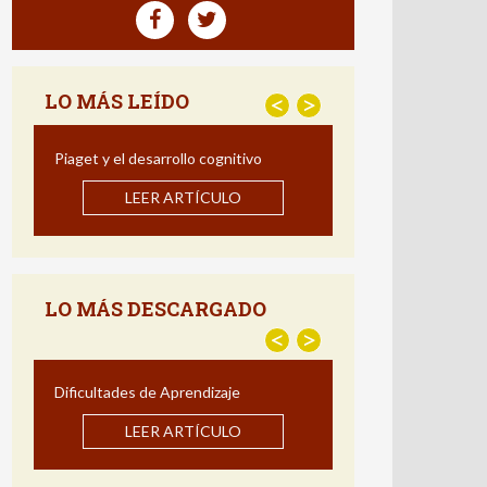
LO MÁS LEÍDO
<
>
 el desarrollo cognitivo
Estrategias para Mejorar 
Comprensión Lectora: Impacto de
LEER ARTÍCULO
Programa de Intervención en Españ
LEER ARTÍCULO
LO MÁS DESCARGADO
<
>
ultades de Aprendizaje
Estrategias para Mejora
Comprensión Lectora: Impacto d
LEER ARTÍCULO
Programa de Intervención en Esp
LEER ARTÍCULO