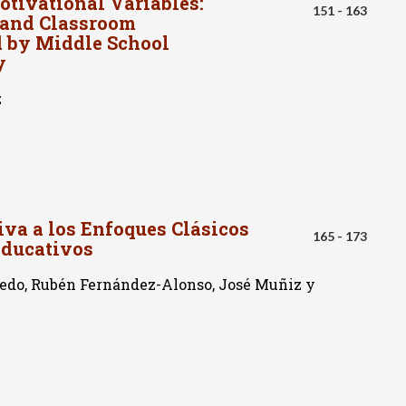
otivational Variables:
151 - 163
n and Classroom
d by Middle School
y
z
iva a los Enfoques Clásicos
165 - 173
Educativos
cedo, Rubén Fernández-Alonso, José Muñiz y