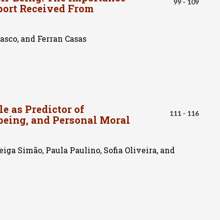
99 - 109
pport Received From
asco, and Ferran Casas
 as Predictor of
111 - 116
being, and Personal Moral
eiga Simão, Paula Paulino, Sofia Oliveira, and