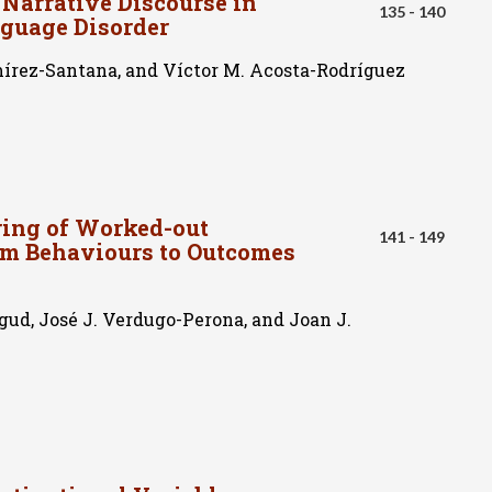
 Narrative Discourse in
135 - 140
guage Disorder
mírez-Santana, and Víctor M. Acosta-Rodríguez
ring of Worked-out
141 - 149
om Behaviours to Outcomes
gud, José J. Verdugo-Perona, and Joan J.