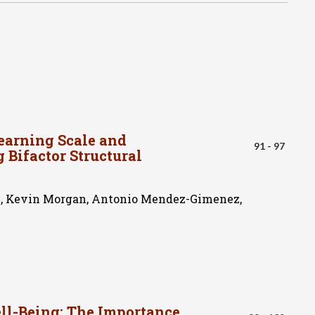
Piaget y
Learning Scale and
91 - 97
 Bifactor Structural
ni, Kevin Morgan, Antonio Mendez-Gimenez,
Dific
ell-Being: The Importance