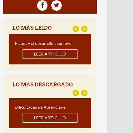
LO MÁS LEÍDO
<
>
Piaget y el desarrollo cognitivo
Estrategias para Me
Comprensión Lectora: Im
LEER ARTÍCULO
Programa de Intervención
LEER ARTÍCUL
LO MÁS DESCARGADO
<
>
Dificultades de Aprendizaje
Estrategias para Me
Comprensión Lectora: Im
LEER ARTÍCULO
Programa de Intervención
LEER ARTÍCUL