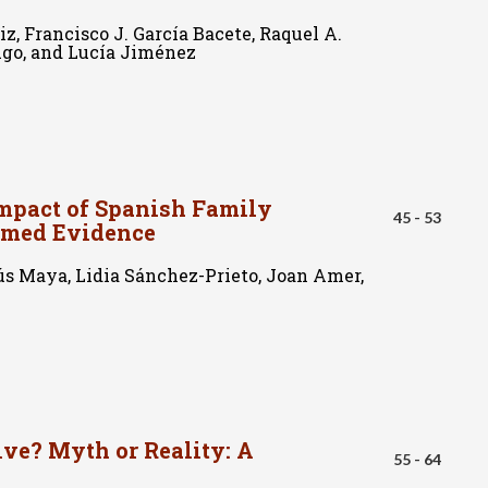
z, Francisco J. García Bacete, Raquel A.
ugo, and Lucía Jiménez
Impact of Spanish Family
45 - 53
rmed Evidence
ús Maya, Lidia Sánchez-Prieto, Joan Amer,
ive? Myth or Reality: A
55 - 64