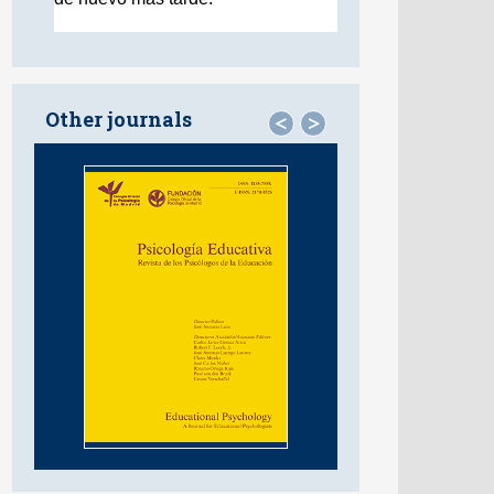
Other journals
<
>