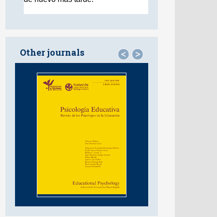
Other journals
<
>