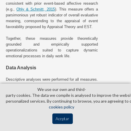
consistent with prior event-based affective research
(e.g.,
Ohly & Schmitt, 2015
). This measure offers a
parsimonious yet robust indicator of overall evaluative
meaning, corresponding to the appraisal of event
favorability proposed by Appraisal Theory and EST.
Together, these measures provide theoretically
grounded and empirically supported
operationalizations suited to capture dynamic
emotional processes in daily work life.
Data Analysis
Descriptive analyses were performed for all measures.
We also calculated multilevel correlations, at both
We use our own and third­
within and between levels, among all measures. To
party cookies. The data we compile is analysed to improve the websi
study the potential effect of events on emotions, as
personalized services. By continuing to browse, you are agreeing to 
well as the possible moderating role of gender in this
cookies policy
relationship, we used multilevel models (i.e., growth
modeling) following the steps proposed by
Bliese and
Aceptar
Ployhart (2002)
. As it is usual in these analyses,
within-participant predictors (i.e., event valence and