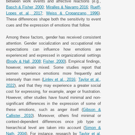
between work events and affective reactions (e.g.,
Basch & Fisher, 2000
;
Miralles & Navarro 2016
;
Rueff-
Lopes et al., 2017
;
Weiss & Cropanzano, 1996
).
These differences shape both the sensitivity to event
cues and the expression of emotions that follow.
Among these factors, gender has received consistent
attention. Gender socialization and occupational role
expectations can influence how emotions are
experienced and expressed in organizational settings
(
Brody & Hall, 2008
;
Fisher, 2000
). Empirical findings,
however, remain mixed. Some studies report that
women experience emotions more frequently and
intensely than men (
Linley et al., 2016
;
Taylor et al.,
2022
), and that they may experience a greater social
cost for expressing, for example, anger or frustration.
However, other studies have found minimal and non-
significant differences in the expression of some of
these emotions, such as anger itself (
Gibson &
Callister, 2010
). Moreover, others find minimal or
context-dependent differences once job type or
hierarchical level are taken into account (
Simon &
Nath, 2004
). For instance, research by
Taylor et al.