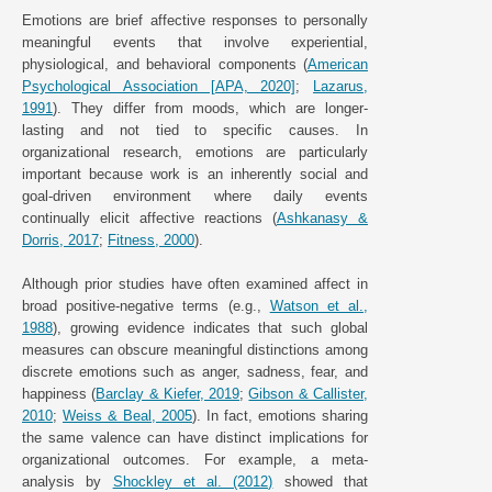
Emotions are brief affective responses to personally
meaningful events that involve experiential,
physiological, and behavioral components (
American
Psychological Association [APA, 2020]
;
Lazarus,
1991
). They differ from moods, which are longer-
lasting and not tied to specific causes. In
organizational research, emotions are particularly
important because work is an inherently social and
goal-driven environment where daily events
continually elicit affective reactions (
Ashkanasy &
Dorris, 2017
;
Fitness, 2000
).
Although prior studies have often examined affect in
broad positive-negative terms (e.g.,
Watson et al.,
1988
), growing evidence indicates that such global
measures can obscure meaningful distinctions among
discrete emotions such as anger, sadness, fear, and
happiness (
Barclay & Kiefer, 2019
;
Gibson & Callister,
2010
;
Weiss & Beal, 2005
). In fact, emotions sharing
the same valence can have distinct implications for
organizational outcomes. For example, a meta-
analysis by
Shockley et al. (2012)
showed that