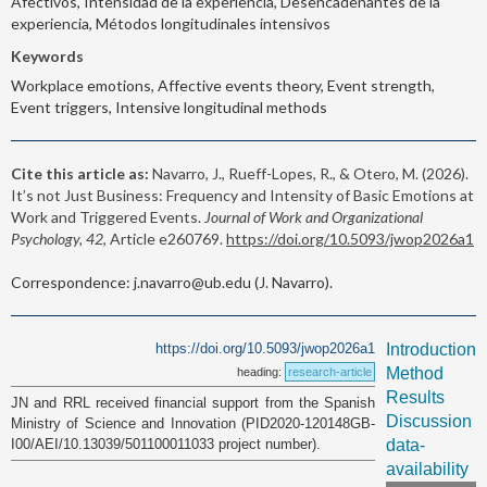
Afectivos, Intensidad de la experiencia, Desencadenantes de la
experiencia, Métodos longitudinales intensivos
Keywords
Workplace emotions, Affective events theory, Event strength,
Event triggers, Intensive longitudinal methods
Cite this article as:
Navarro, J., Rueff-Lopes, R., & Otero, M. (2026).
It’s not Just Business: Frequency and Intensity of Basic Emotions at
Work and Triggered Events.
Journal of Work and Organizational
Psychology, 42
, Article e260769.
https://doi.org/10.5093/jwop2026a1
Correspondence: j.navarro@ub.edu (J. Navarro).
https://doi.org/10.5093/jwop2026a1
Introduction
Method
heading:
research-article
Results
JN and RRL received financial support from the Spanish
Discussion
Ministry of Science and Innovation (PID2020-120148GB-
I00/AEI/10.13039/501100011033 project number).
data-
availability