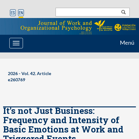
Menú
Toggle
navigation
2026 - Vol. 42. Article
e260769
It’s not Just Business:
Frequency and Intensity of
Basic Emotions at Work and
Triggered Events