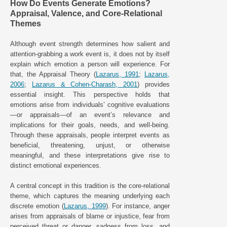
How Do Events Generate Emotions?
Appraisal, Valence, and Core-Relational
Themes
Although event strength determines how salient and
attention-grabbing a work event is, it does not by itself
explain which emotion a person will experience. For
that, the Appraisal Theory (
Lazarus, 1991
;
Lazarus,
2006
;
Lazarus & Cohen-Charash, 2001
) provides
essential insight. This perspective holds that
emotions arise from individuals’ cognitive evaluations
—or appraisals—of an event’s relevance and
implications for their goals, needs, and well-being.
Through these appraisals, people interpret events as
beneficial, threatening, unjust, or otherwise
meaningful, and these interpretations give rise to
distinct emotional experiences.
A central concept in this tradition is the core-relational
theme, which captures the meaning underlying each
discrete emotion (
Lazarus, 1999
). For instance, anger
arises from appraisals of blame or injustice, fear from
perceived threat or danger, sadness from loss, and