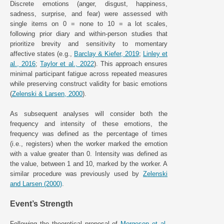
Discrete emotions (anger, disgust, happiness,
sadness, surprise, and fear) were assessed with
single items on 0 = none to 10 = a lot scales,
following prior diary and within-person studies that
prioritize brevity and sensitivity to momentary
affective states (e.g.,
Barclay & Kiefer, 2019
;
Linley et
al., 2016
;
Taylor et al., 2022
). This approach ensures
minimal participant fatigue across repeated measures
while preserving construct validity for basic emotions
(
Zelenski & Larsen, 2000
).
As subsequent analyses will consider both the
frequency and intensity of these emotions, the
frequency was defined as the percentage of times
(i.e., registers) when the worker marked the emotion
with a value greater than 0. Intensity was defined as
the value, between 1 and 10, marked by the worker. A
similar procedure was previously used by
Zelenski
and Larsen (2000)
.
Event’s Strength
Following the theoretical proposal of
Morgeson et al.