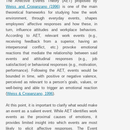
The Affective Events Theory (AET) proposed by
Weiss and Cropanzano (1996)
is one of the main
theoretical frameworks for studying how the work
environment, through everyday events, shapes
employees’ affective responses and how these, in
turn, influence attitudes and workplace behaviors.
According to AET, relevant work events (e.g.,
receiving feedback from a superior, having an
interpersonal conflict, etc.) provoke emotional
reactions that mediate the relationship between said
events and attitudinal responses (e.g., job
satisfaction) or behavioral responses (e.g., motivation,
performance). Following the AET, events would be
bounded in time, with positive or negative valence,
perceived as relevant to a person’s goals, values, or
well-being and able to trigger an emotional reaction
(
Weiss & Cropanzano, 1996
).
At this point, it is important to clarify what would make
an event as a salient event. While AET identifies work
events as the proximal causes of emotions, it
provides limited insight into which events are most
likely to elicit affective responses. The Event