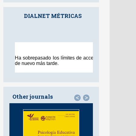
DIALNET MÉTRICAS
Other journals
<
>