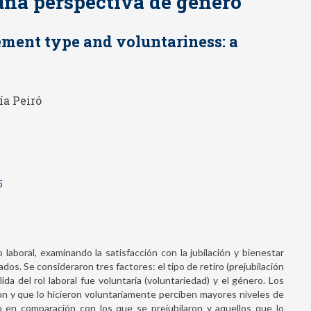
una perspectiva de género
irement type and voluntariness: a
ía Peiró
5
 laboral, examinando la satisfacción con la jubilación y bienestar
dos. Se consideraron tres factores: el tipo de retiro (prejubilación
lida del rol laboral fue voluntaria (voluntariedad) y el género. Los
on y que lo hicieron voluntariamente perciben mayores niveles de
ico en comparación con los que se prejubilaron y aquellos que lo