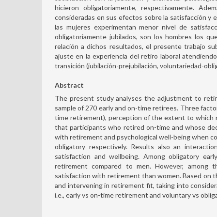
hicieron obligatoriamente, respectivamente. Adem
consideradas en sus efectos sobre la satisfacción y el
las mujeres experimentan menor nivel de satisfacc
obligatoriamente jubilados, son los hombres los que
relación a dichos resultados, el presente trabajo su
ajuste en la experiencia del retiro laboral atendiend
transición (jubilación-prejubilación, voluntariedad-obli
Abstract
The present study analyses the adjustment to retire
sample of 270 early and on-time retirees. Three facto
time retirement), perception of the extent to which 
that participants who retired on-time and whose deci
with retirement and psychological well-being when co
obligatory respectively. Results also an interact
satisfaction and wellbeing. Among obligatory earl
retirement compared to men. However, among the
satisfaction with retirement than women. Based on t
and intervening in retirement fit, taking into conside
i.e., early vs on-time retirement and voluntary vs obli