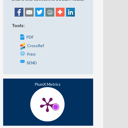
Tools:
PDF
CrossRef
Print
SEND
PlumX Metrics