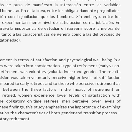
ás se puso de manifiesto la interacción entre las variables
 bienestar. En esta línea, entre los obligatoriamente prejubilados,
ión con la jubilación que los hombres. Sin embargo, entre los
 experimentan menor nivel de satisfacción con la jubilación. En
braya la importancia de estudiar e intervenir sobre la mejora del
o tanto a las características de género como a las del proceso de
gatoriedad).
ment in terms of satisfaction and psychological well-being in a
rs were taken into consideration –type of retirement (early vs on-
retirement was voluntary (voluntariness) and gender. The results
sion was taken voluntarily perceive higher levels of satisfaction
mpared to early retirees and to those who perceive retirement as
ion between the three factors in the impact of retirement on
y retired, women experience lower levels of satisfaction with
 obligatory on-time retirees, men perceive lower levels of
hese findings, this study emphasizes the importance of examining
ration the characteristics of both gender and transition process –
gatory retirement.