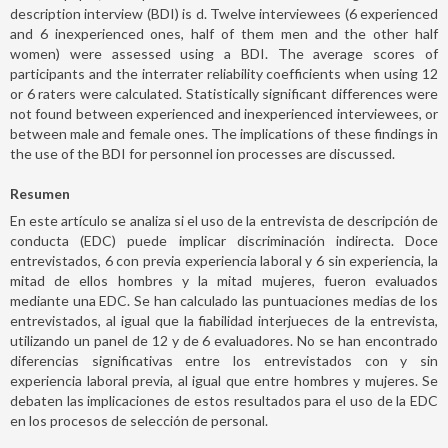
description interview (BDI) is d. Twelve interviewees (6 experienced
and 6 inexperienced ones, half of them men and the other half
women) were assessed using a BDI. The average scores of
participants and the interrater reliability coefficients when using 12
or 6 raters were calculated. Statistically significant differences were
not found between experienced and inexperienced interviewees, or
between male and female ones. The implications of these findings in
the use of the BDI for personnel ion processes are discussed.
Resumen
En este artículo se analiza si el uso de la entrevista de descripción de
conducta (EDC) puede implicar discriminación indirecta. Doce
entrevistados, 6 con previa experiencia laboral y 6 sin experiencia, la
mitad de ellos hombres y la mitad mujeres, fueron evaluados
mediante una EDC. Se han calculado las puntuaciones medias de los
entrevistados, al igual que la fiabilidad interjueces de la entrevista,
utilizando un panel de 12 y de 6 evaluadores. No se han encontrado
diferencias significativas entre los entrevistados con y sin
experiencia laboral previa, al igual que entre hombres y mujeres. Se
debaten las implicaciones de estos resultados para el uso de la EDC
en los procesos de selección de personal.