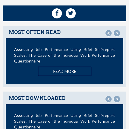
MOST OFTEN READ
<
>
ief Self-report
Not All Telework is Valuable
ork Performance
READ MORE
MOST DOWNLOADED
<
>
ief Self-report
La Teoría de las Demandas y Recursos L
ork Performance
Nuevos Desarrollos en la Última Década