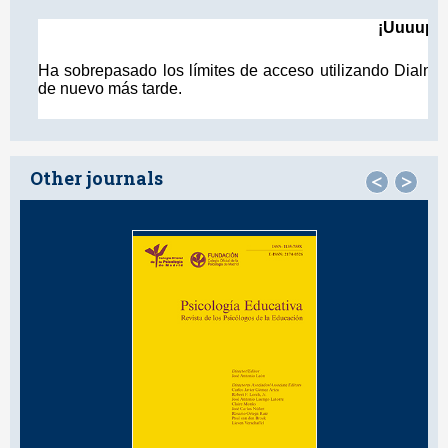
Other journals
<
>