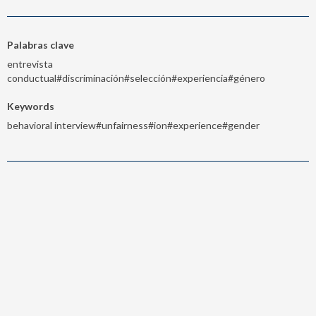
Palabras clave
entrevista
conductual#discriminación#selección#experiencia#género
Keywords
behavioral interview#unfairness#ion#experience#gender