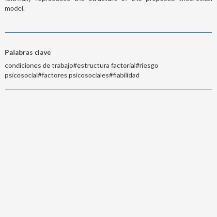
model.
Palabras clave
condiciones de trabajo#estructura factorial#riesgo
psicosocial#factores psicosociales#fiabilidad