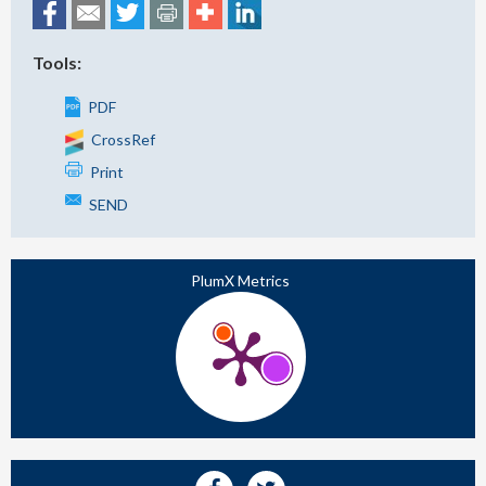
Tools:
PDF
CrossRef
Print
SEND
PlumX Metrics