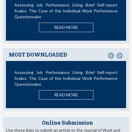
e Using Brief Self-report
Not All Telework is Valuable
ndividual Work Performance
READ MOR
 MORE
MOST DOWNLOADED
<
>
e Using Brief Self-report
La Teoría de las Demandas y 
ndividual Work Performance
Nuevos Desarrollos en la Última D
READ MOR
 MORE
Online Submission
Use these links to submit an article to the Journal of Work and