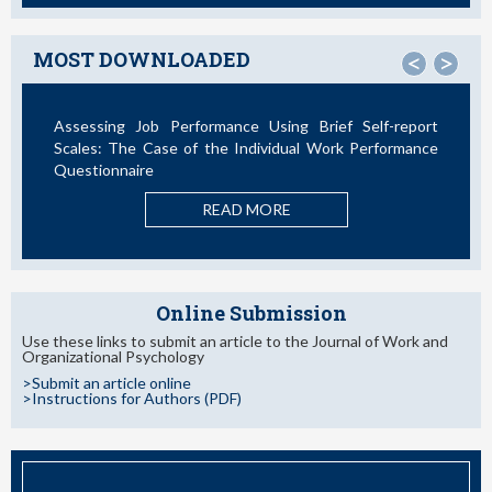
MOST DOWNLOADED
<
>
sessing Job Performance Using Brief Self-report
La Teor
ales: The Case of the Individual Work Performance
Nuevos D
estionnaire
READ MORE
Online Submission
Use these links to submit an article to the Journal of Work and
Organizational Psychology
>Submit an article online
>Instructions for Authors (PDF)