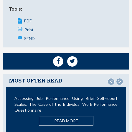
Tools:
PDF
Print
SEND
MOST OFTEN READ
<
>
sessing Job Performance Using Brief Self-report
Not All T
ales: The Case of the Individual Work Performance
estionnaire
READ MORE