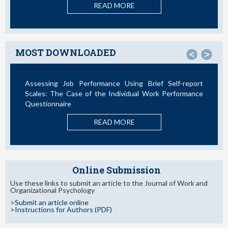
ORE
MOST DOWNLOADED
<
>
sing Brief Self-report
La Teoría de las Demandas y Rec
vidual Work Performance
Nuevos Desarrollos en la Última Déca
READ MORE
ORE
Online Submission
Use these links to submit an article to the Journal of Work and
Organizational Psychology
>Submit an article online
>Instructions for Authors (PDF)