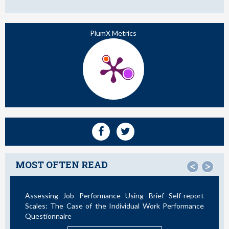
PlumX Metrics
MOST OFTEN READ
<
>
sing Brief Self-report
Not All Telework is Valuable
vidual Work Performance
READ MORE