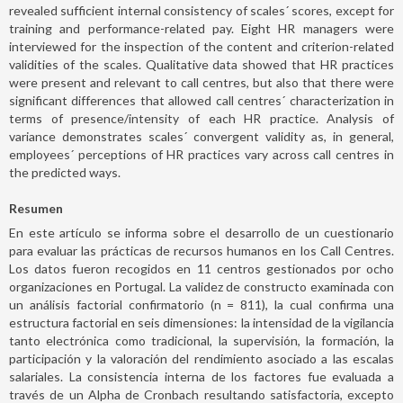
revealed sufficient internal consistency of scales´ scores, except for
training and performance-related pay. Eight HR managers were
interviewed for the inspection of the content and criterion-related
validities of the scales. Qualitative data showed that HR practices
were present and relevant to call centres, but also that there were
significant differences that allowed call centres´ characterization in
terms of presence/intensity of each HR practice. Analysis of
variance demonstrates scales´ convergent validity as, in general,
employees´ perceptions of HR practices vary across call centres in
the predicted ways.
Resumen
En este artículo se informa sobre el desarrollo de un cuestionario
para evaluar las prácticas de recursos humanos en los Call Centres.
Los datos fueron recogidos en 11 centros gestionados por ocho
organizaciones en Portugal. La validez de constructo examinada con
un análisis factorial confirmatorio (n = 811), la cual confirma una
estructura factorial en seis dimensiones: la intensidad de la vigilancia
tanto electrónica como tradicional, la supervisión, la formación, la
participación y la valoración del rendimiento asociado a las escalas
salariales. La consistencia interna de los factores fue evaluada a
través de un Alpha de Cronbach resultando satisfactoria, excepto