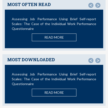
MOST OFTEN READ
<
>
sing Brief Self-report
Not All Telework is Valuable
vidual Work Performance
READ MORE
ORE
MOST DOWNLOADED
<
>
sing Brief Self-report
La Teoría de las Demandas y Rec
vidual Work Performance
Nuevos Desarrollos en la Última Déca
READ MORE
ORE