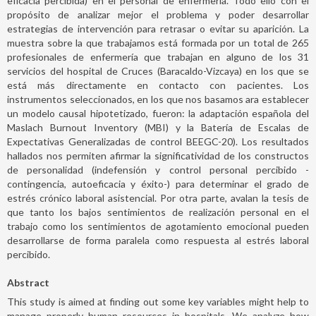
eficacia percibida) en el personal de enfermería. Todo ello con el
propósito de analizar mejor el problema y poder desarrollar
estrategias de intervención para retrasar o evitar su aparición. La
muestra sobre la que trabajamos está formada por un total de 265
profesionales de enfermería que trabajan en alguno de los 31
servicios del hospital de Cruces (Baracaldo-Vizcaya) en los que se
está más directamente en contacto con pacientes. Los
instrumentos seleccionados, en los que nos basamos ara establecer
un modelo causal hipotetizado, fueron: la adaptación española del
Maslach Burnout Inventory (MBI) y la Batería de Escalas de
Expectativas Generalizadas de control BEEGC-20). Los resultados
hallados nos permiten afirmar la significatividad de los constructos
de personalidad (indefensión y control personal percibido -
contingencia, autoeficacia y éxito-) para determinar el grado de
estrés crónico laboral asistencial. Por otra parte, avalan la tesis de
que tanto los bajos sentimientos de realización personal en el
trabajo como los sentimientos de agotamiento emocional pueden
desarrollarse de forma paralela como respuesta al estrés laboral
percibido.
Abstract
This study is aimed at finding out some key variables might help to
manage properly human resources in hospitals. We analyze how