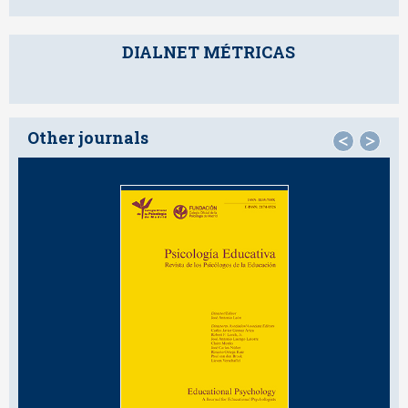
DIALNET MÉTRICAS
Other journals
<
>