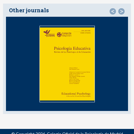
Other journals
<
>
© Copyright 2026. Colegio Oficial de la Psicología de Madrid